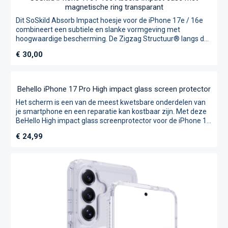
High Impact Glass Screenprotector van BeHello de ultieme
oplossing voor jou! Gemaakt van gehard glas: optimale
bescherming tegen krassen en beschadigingen Dun ontwerp:
slechts enkele millimeters dik zonder in te boeten aan
bescherming H9 hardheid: behoudt helderheid en
touchscreen-gevoeligheid Inclusief installatiekit: eenvoudig
zelf aan te brengen zonder luchtbellen
SoSkild iPhone 17e / 16e Absorb impact case met
magnetische ring transparant
Dit SoSkild Absorb Impact hoesje voor de iPhone 17e / 16e
combineert een subtiele en slanke vormgeving met
hoogwaardige bescherming. De Zigzag Structuur® langs de
randen en de innovatieve Pyramid Protection Corners® op
Normale prijs:
€ 30,00
kwetsbare punten bieden betrouwbare bescherming waar je
het meest nodig hebt. De Pyramid Protection Corners® zijn