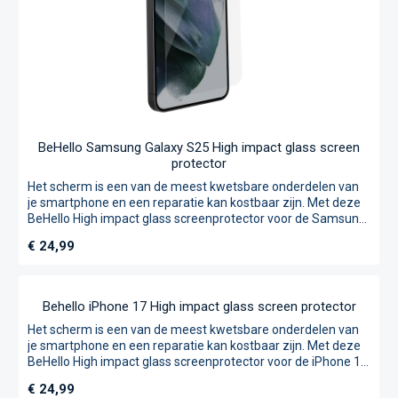
stoten en vallen in vergelijking met standaard hoesjes.
Pyramid Corners®: schokabsorberende hoeken die stuiteren
en valschade verminderen Zigzag Protection®: verdeelt
impact naar de randen TÜV Nord gecertificeerd: tot 200%
verbeterde stootweerstand Levenslange garantie: duurzame
investering in bescherming
BeHello Samsung Galaxy S25 High impact glass screen
protector
Het scherm is een van de meest kwetsbare onderdelen van
je smartphone en een reparatie kan kostbaar zijn. Met deze
BeHello High impact glass screenprotector voor de Samsung
Galaxy S25 minimaliseer je de kans op schade aanzienlijk en
Normale prijs:
€ 24,99
kun je langer plezier hebben van jouw telefoon. Het ultra
dunne design zorgt ervoor dat de touchscreen-gevoeligheid
en schermhelderheid niet worden beïnvloed, terwijl het je
toch die essentiële bescherming biedt. Met een
hardheidsniveau van H9, is dit de screenprotector die je
telefoon verdient. Bovendien is aanbrengen heel eenvoudig
dankzij de meegeleverde applicator, alcoholdoekje,
microvezel doekje en anti-stof sticker. Wil jij het scherm van
jouw device beschermen tegen krassen en beschadigingen?
Dan is de High Impact Glass Screenprotector van BeHello de