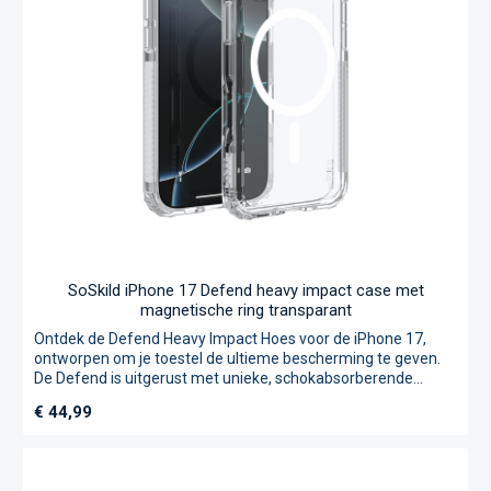
met standaard hoesjes. • Pyramid Corners®:
schokabsorberende hoeken die stuiteren en valschade
verminderen • Zigzag Protection®: Impact verdeling naar de
randen • TÜV Nord Gecertificeerd: Tot 200% verbeterde
stootweerstand • Levenslange garantie: Duurzame
investering in bescherming
SoSkild iPhone 17 Defend heavy impact case met
magnetische ring transparant
Ontdek de Defend Heavy Impact Hoes voor de iPhone 17,
ontworpen om je toestel de ultieme bescherming te geven.
De Defend is uitgerust met unieke, schokabsorberende
Pyramid Corners® en versterkt met Zigzag Protection®. Dit
Normale prijs:
€ 44,99
onderdeel is gemaakt van extra stevig materiaal dat de
impact van een val opvangt en naar de randen van de case
verspreidt. Zo krijgt valschade geen kans en wordt je
smartphone optimaal verdedigd – vandaar de naam Defend.