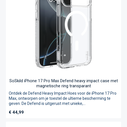
200% meer weerstand tegen stoten en vallen in vergelijking
met standaard hoesjes. Pyramid Corners®:
schokabsorberende hoeken die stuiteren en valschade
verminderen Zigzag Protection®: verdeelt impact naar de
randen TÜV Nord gecertificeerd: tot 200% verbeterde
stootweerstand Levenslange garantie: duurzame investering
in bescherming
SoSkild iPhone 17 Pro Max Defend heavy impact case met
magnetische ring transparant
Ontdek de Defend Heavy Impact Hoes voor de iPhone 17 Pro
Max, ontworpen om je toestel de ultieme bescherming te
geven. De Defend is uitgerust met unieke,
schokabsorberende Pyramid Corners® en versterkt met
Normale prijs:
€ 44,99
Zigzag Protection®. Dit onderdeel is gemaakt van extra
stevig materiaal dat de impact van een val opvangt en naar
de randen van de case verspreidt. Zo krijgt valschade geen