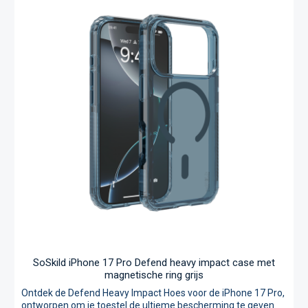
Bovendien heeft dit hoesje een ingebouwde MagSafe-ring
waarmee je de MagSafe-oplader eenvoudig aan je hoesje
kunt bevestigen en draadloos op kunt laden. De filosofie van
SoSkild, “ultieme bescherming door doordachte constructie”,
is duidelijk terug te zien in elk detail van dit product. Volgens
tests door TÜV Nord, bieden de SoSkild Defend hoesjes tot
200% meer weerstand tegen stoten en vallen in vergelijking
met standaard hoesjes. Pyramid Corners®:
schokabsorberende hoeken die stuiteren en valschade
verminderen Zigzag Protection®: verdeelt impact naar de
randen TÜV Nord gecertificeerd: tot 200% verbeterde
stootweerstand Levenslange garantie: duurzame investering
in bescherming Personaliseer je SoSkild case! Ontvang je
eerste Fujfiilm inlay gratis bij aankoop van deze case, klik hier
voor meer informatie.
SoSkild iPhone 17 Pro Defend heavy impact case met
magnetische ring grijs
Ontdek de Defend Heavy Impact Hoes voor de iPhone 17 Pro,
ontworpen om je toestel de ultieme bescherming te geven.