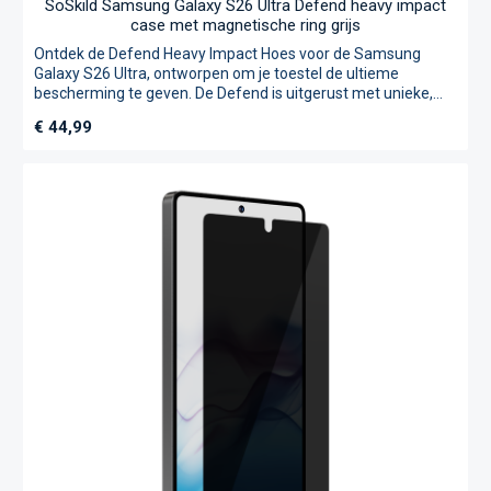
schermhelderheid niet worden beïnvloed, terwijl het je toch
die essentiële bescherming biedt. Met een hardheidsniveau
van H9, is dit de screenprotector die je telefoon verdient.
Bovendien is aanbrengen heel eenvoudig dankzij de
meegeleverde applicator, alcoholdoekje, microvezel doekje
en anti-stof sticker. Wil jij het scherm van jouw device
beschermen tegen krassen en beschadigingen? Dan is de
High Impact Glass Screenprotector van BeHello de ultieme
oplossing voor jou! Gemaakt van gehard glas: optimale
bescherming tegen krassen en beschadigingen Dun ontwerp:
slechts enkele millimeters dik zonder in te boeten aan
bescherming H9 hardheid: behoudt helderheid en
touchscreen-gevoeligheid Inclusief installatiekit: eenvoudig
zelf aan te brengen zonder luchtbellen
SoSkild Samsung Galaxy S26 Defend heavy impact case
met magnetische ring transparant