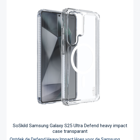
kans en wordt je smartphone optimaal verdedigd – vandaar
de naam Defend. Bovendien heeft dit hoesje een
ingebouwde MagSafe-ring waarmee je de MagSafe-oplader
eenvoudig aan je hoesje kunt bevestigen en draadloos op
kunt laden. De filosofie van SoSkild, “ultieme bescherming
door doordachte constructie”, is duidelijk terug te zien in elk
detail van dit product. Volgens tests door TÜV Nord, bieden
de SoSkild Defend hoesjes tot 200% meer weerstand tegen
stoten en vallen in vergelijking met standaard hoesjes.
Pyramid Corners®: schokabsorberende hoeken die stuiteren
en valschade verminderen Zigzag Protection®: verdeelt
impact naar de randen TÜV Nord gecertificeerd: tot 200%
verbeterde stootweerstand Levenslange garantie: duurzame
investering in bescherming Personaliseer je SoSkild case!
Ontvang je eerste Fujfiilm inlay gratis bij aankoop van deze
case, klik hier voor meer informatie.
SoSkild Samsung Galaxy S25 Ultra Defend heavy impact
case transparant
Ontdek de Defend Heavy Impact Hoes voor de Samsung