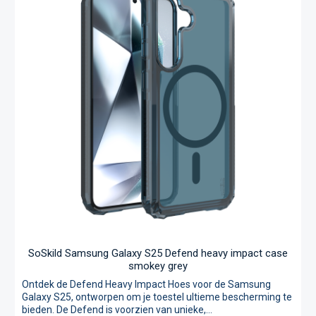
en vallen over vier richtingen te verdelen, waardoor ze de
impact absorberen en je telefoon beschermen tegen schade.
Dit is waar de naam 'Absorb' vandaan komt. SoSkild's
toewijding aan ultieme bescherming door intelligente
ontwerpen is duidelijk zichtbaar in dit product. De SoSkild
Absorb-cases zijn uitgebreid getest en goedgekeurd door de
onafhankelijke instantie TÜV Nord, waarbij is aangetoond dat
ze tot 200% meer bescherming bieden dan andere merken.
Wij hebben zoveel vertrouwen in de kwaliteit van onze
producten dat we een levenslange garantie bieden voor
extra gemoedsrust. Pyramid Protection Corners® voor
effectieve schokabsorptie. Zigzag Structuur® voor een
betere verdeling van impact. Hard rubber materiaal dat
impactkrachten efficiënt absorbeert. Een transparant
ontwerp dat het oorspronkelijke uiterlijk van je Samsung
Galaxy A36 / A56 behoudt.
SoSkild Samsung Galaxy S25 Defend heavy impact case
smokey grey
Ontdek de Defend Heavy Impact Hoes voor de Samsung
Galaxy S25, ontworpen om je toestel ultieme bescherming te
bieden. De Defend is voorzien van unieke,