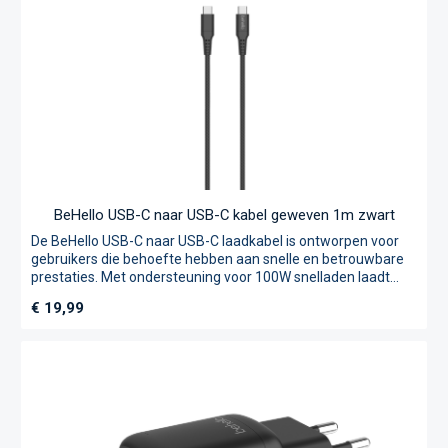
kabel en adapter, en is verkrijgbaar in zwart en twee Apple
Exclusive kleuren: wit/zilver en cherry lacquer.
BeHello USB-C naar USB-C kabel geweven 1m zwart
De BeHello USB-C naar USB-C laadkabel is ontworpen voor
gebruikers die behoefte hebben aan snelle en betrouwbare
prestaties. Met ondersteuning voor 100W snelladen laadt
deze kabel je apparaten in recordtijd op. De ingebouwde E-
Normale prijs:
€ 19,99
Mark chip zorgt voor een veilige en efficiënte
stroomoverdracht, terwijl de nylon gevlochten buitenkant
duurzaamheid en flexibiliteit biedt. Daarnaast ondersteunt
de kabel dataoverdracht tot 480 Mbps, waardoor je snel
bestanden kunt synchroniseren. Ondersteunt 100W
snelladen Ingebouwde E-Mark chip voor veilige
stroomoverdracht Nylon gevlochten voor extra
duurzaamheid Dataoverdracht tot 480 Mbps