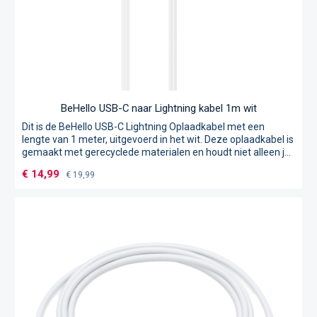
BeHello USB-C naar Lightning kabel 1m wit
Dit is de BeHello USB-C Lightning Oplaadkabel met een
lengte van 1 meter, uitgevoerd in het wit. Deze oplaadkabel is
gemaakt met gerecyclede materialen en houdt niet alleen je
apparaten opgeladen, maar vermindert ook je CO2-
Verkoopprijs:
€ 14,99
Normale prijs:
€ 19,99
voetafdruk. Deze oplaadkabel is geschikt voor Apple iPhone
en iPad gebruikers. Je kunt hem overal gebruiken om je
iPhone of iPad op te laden door hem te combineren met een
USB-C Power Delivery lader of door hem in je laptop of
powerbank te steken. De kabel is MFi gecertificeerd, dus
deze kan veilig gebruikt worden voor het opladen van je
Apple apparaat.