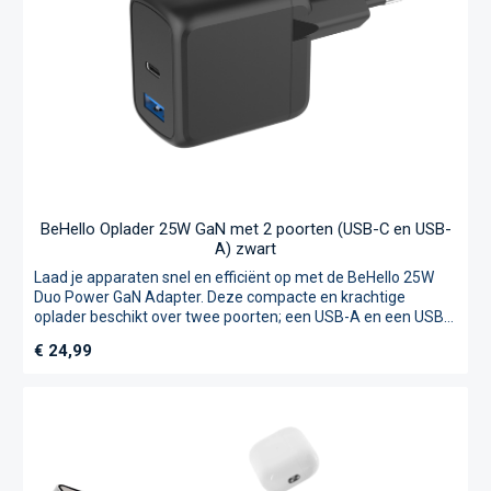
BeHello Oplader 25W GaN met 2 poorten (USB-C en USB-
A) zwart
Laad je apparaten snel en efficiënt op met de BeHello 25W
Duo Power GaN Adapter. Deze compacte en krachtige
oplader beschikt over twee poorten; een USB-A en een USB-
C waardoor je twee apparaten tegelijk kunt opladen.Dankzij
Normale prijs:
€ 24,99
de GaN-technologie (galliumnitride) levert deze adapter
snellere en efficiëntere oplaadprestaties in een klein
formaat. De USB-C-poort ondersteunt snel opladen, perfect
voor het opladen van je smartphone, tablet of andere USB-C-
apparaten. De USB-A-poort biedt betrouwbare en universele
compatibiliteit voor een breed scala aan apparaten.De
adapter is uitgerust met verschillende beveiligingen tegen