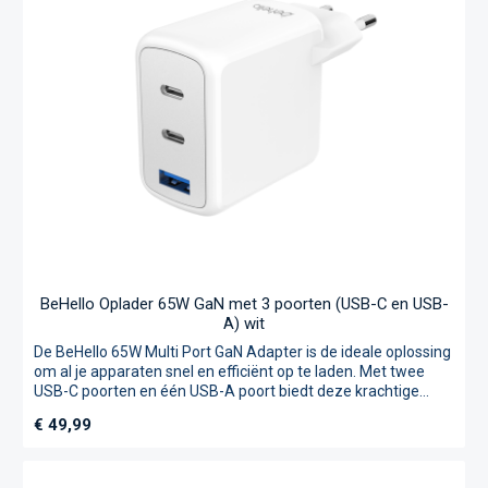
BeHello Oplader 65W GaN met 3 poorten (USB-C en USB-
A) wit
De BeHello 65W Multi Port GaN Adapter is de ideale oplossing
om al je apparaten snel en efficiënt op te laden. Met twee
USB-C poorten en één USB-A poort biedt deze krachtige
oplader de mogelijkheid om drie apparaten tegelijkertijd op te
Normale prijs:
€ 49,99
laden, perfect voor maximale productiviteit.Deze 65W
oplader biedt indrukwekkende snelheid, waardoor je
apparaten in korte tijd weer klaar zijn voor gebruik. Dankzij de