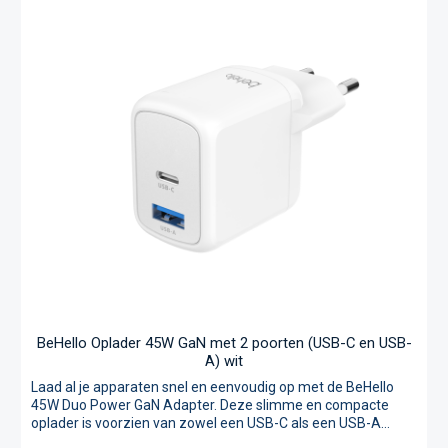
geavanceerde GaN-technologie krijg je meer laadvermogen
in een compact formaat.Met twee USB-C poorten en één
USB-A poort kun je drie apparaten gelijktijdig opladen. Dit
maakt het mogelijk om je laptop, smartphone en tablet
tegelijkertijd van stroom te voorzien, zonder dat je meerdere
opladers nodig hebt. Bovendien is de oplader uitgerust met
verschillende beveiligingen tegen overstroom, overspanning
en oververhitting, zodat je apparaten altijd veilig opgeladen
worden. 65W vermogen voor supersnel opladen Laadt 3
apparaten tegelijk op met 2 USB-C poorten en 1 USB-A poort
Compact en krachtig door GaN-technologie
Veiligheidssysteem tegen kortsluiting en oververhitting
Geschikt voor diverse apparaten zoals laptops, smartphones
en tablets
BeHello Oplader 45W GaN met 2 poorten (USB-C en USB-
A) wit
Laad al je apparaten snel en eenvoudig op met de BeHello
45W Duo Power GaN Adapter. Deze slimme en compacte
oplader is voorzien van zowel een USB-C als een USB-A
poort, waardoor je meerdere apparaten tegelijkertijd kunt