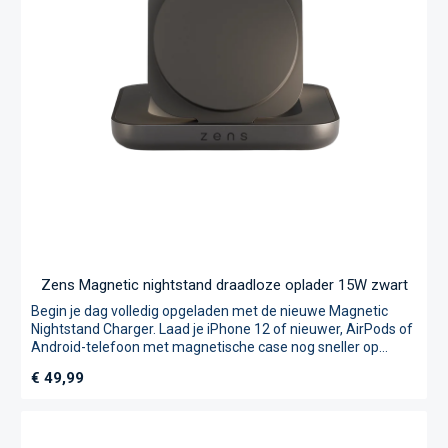
andere gadgets Stijlvolle afwerking: De strakke zwarte look
past in elk auto-interieur Betrouwbaar en veilig: Bescherming
tegen oververhitting, overspanning en kortsluiting. * Kabels
niet meegeleverd. Bekijk ons assortiment om de perfecte
kabel te vinden!
Zens Magnetic nightstand draadloze oplader 15W zwart
Begin je dag volledig opgeladen met de nieuwe Magnetic
Nightstand Charger. Laad je iPhone 12 of nieuwer, AirPods of
Android-telefoon met magnetische case nog sneller op
dankzij de nieuwste Qi2-technologie. Plaats je telefoon
Normale prijs:
€ 49,99
horizontaal en activeer automatisch de Apple StandBy-
modus. Je telefoon verandert in een stijlvolle display met
wekker, het weerbericht agenda of je favoriete playlist. De
lader wordt geleverd met een sterke, gevlochten USB-C-