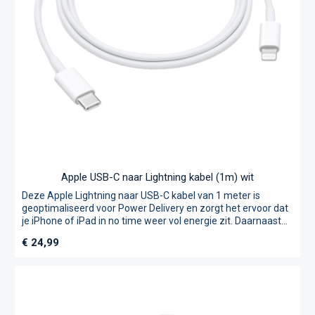
Apple USB-C naar Lightning kabel (1m) wit
Deze Apple Lightning naar USB-C kabel van 1 meter is
geoptimaliseerd voor Power Delivery en zorgt het ervoor dat
je iPhone of iPad in no time weer vol energie zit. Daarnaast
zorgt de kabel voor een snelle en stabiele
Normale prijs:
€ 24,99
gegevensoverdracht tussen je apparaten, perfect voor het
synchroniseren van je foto's, muziek en gegevens.Kies voor
betrouwbaarheid en snelheid met de Apple USB-C naar
Lightning kabel, een essentiële accessoire voor elke Apple
gebruiker.