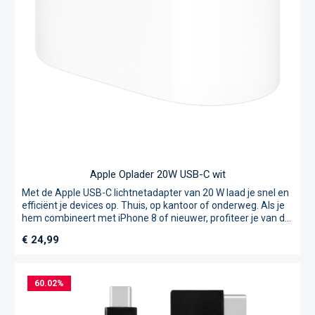
Apple Oplader 20W USB-C wit
Met de Apple USB-C lichtnetadapter van 20 W laad je snel en
efficiënt je devices op. Thuis, op kantoor of onderweg. Als je
hem combineert met iPhone 8 of nieuwer, profiteer je van de
snellaadfunctie – 50 procent batterij in ongeveer 30
Normale prijs:
€ 24,99
minuten.* Of gebruik ’m met iPad Pro en iPad Air voor
optimale oplaadprestaties. Compatibel met ieder USB-C-
device. Oplaadkabel afzonderlijk verkrijgbaar.
60.02
%