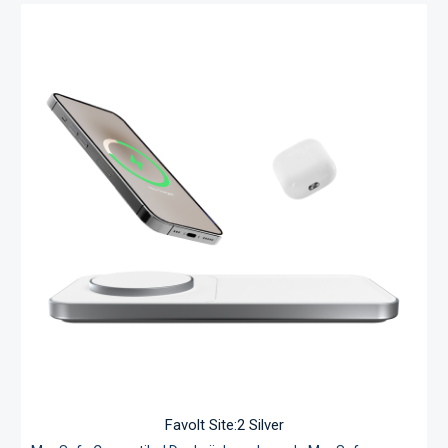
wel drie apparaten op Vereenvoudig opladen met Site:3,
nooit meer zoeken naar verschillende kabels voor elk
apparaat. Site:3 brengt alles samen in een minimalistisch
ontwerp en voorziet je slimme benodigdheden van stroom.
Altijd klaar om te gaan. Verzwaard, Solide Aluminium Dankzij
de metalen frames blijft Site stevig verankerd aan het
oppervlak terwijl de magnetische kracht wordt verbroken. De
antislip voeten zorgen voor een perfecte positionering. Kleine
details, Grote impact.
Favolt Site:2 Silver