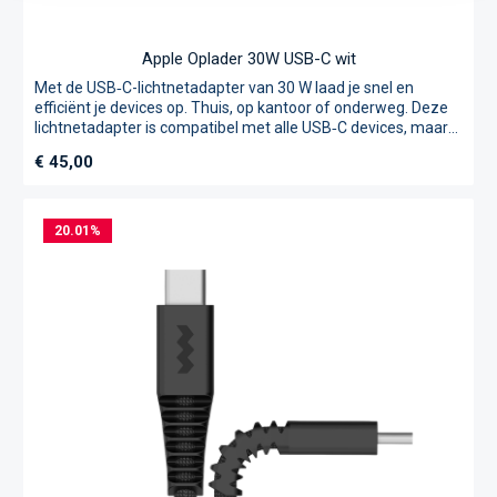
Apple Oplader 30W USB-C wit
Met de USB‑C-lichtnetadapter van 30 W laad je snel en
efficiënt je devices op. Thuis, op kantoor of onderweg. Deze
lichtnetadapter is compatibel met alle USB‑C devices, maar
wordt vooral aanbevolen voor MacBook Air. En als je hem
Normale prijs:
€ 45,00
gebruikt met bepaalde iPhone- of iPad Pro-modellen, gaat
het opladen van die devices extra snel. Oplaadkabel
afzonderlijk verkrijgbaar.
20.01
%