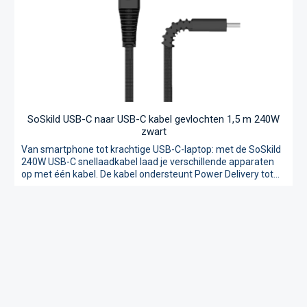
SoSkild USB-C naar USB-C kabel gevlochten 1,5 m 240W
zwart
Van smartphone tot krachtige USB-C-laptop: met de SoSkild
240W USB-C snellaadkabel laad je verschillende apparaten
op met één kabel. De kabel ondersteunt Power Delivery tot
240W en een stroomsterkte tot 5A, zodat ook compatibele
Normale prijs:
€ 24,99
laptops en tablets met een hoger laadvermogen snel kunnen
worden opgeladen. Dankzij de ingebouwde E-Marker-chip
stemmen de oplader, kabel en het aangesloten apparaat het
ondersteunde laadvermogen op elkaar af. Naast opladen
ondersteunt de kabel gegevensoverdracht tot 480 Mbps. De
gevlochten nylon buitenkant zorgt voor een stevige
afwerking en is geschikt voor veelvuldig dagelijks gebruik.
Rond de connectoren is de kabel extra verstevigd op de
punten die het meest worden belast. Krachtige USB-C