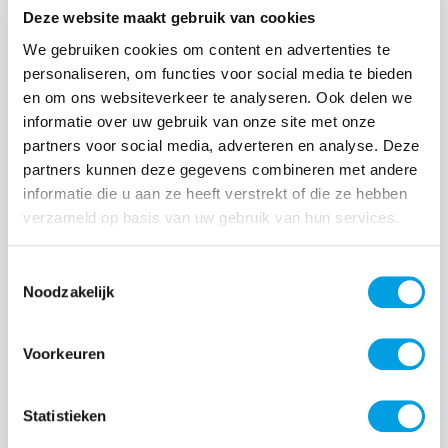
compacte adapter ondersteunt Super Fast Charging tot
Deze website maakt gebruik van cookies
maximaal 60 W en is universeel inzetbaar voor telefoons,
Normale prijs:
€ 52,99
tablets, wearables en zelfs Galaxy Books. Snelle,
We gebruiken cookies om content en advertenties te
betrouwbare top‑power: Super Fast Charging 2.0 tot 60 W,
personaliseren, om functies voor social media te bieden
met PD 3.1 en PDO/PPS output. Perfect voor snelle boost als
en om ons websiteverkeer te analyseren. Ook delen we
je weinig tijd hebt. Veilig opladen: bescherming tegen
overstroom, kortsluiting en hoge temperatuur zodat je
informatie over uw gebruik van onze site met onze
apparaten veilig blijven Efficiënt in standby: verbruikt minder
partners voor social media, adverteren en analyse. Deze
dan 5 mW wanneer je hem niet gebruikt
partners kunnen deze gegevens combineren met andere
informatie die u aan ze heeft verstrekt of die ze hebben
verzameld op basis van uw gebruik van hun services.
Toestemmingsselectie
Noodzakelijk
Voorkeuren
Apple USB-C naar USB-C kabel geweven 2m 240W wit
Statistieken
Deze Apple 2 meter lange geweven oplaadkabel heeft aan
beide uiteinden een USB‑C-connector en is ideaal voor het