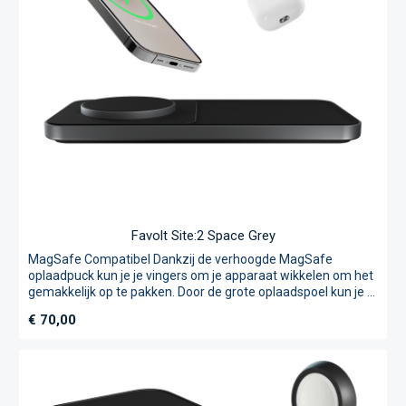
Favolt Site:2 Space Grey
MagSafe Compatibel Dankzij de verhoogde MagSafe
oplaadpuck kun je je vingers om je apparaat wikkelen om het
gemakkelijk op te pakken. Door de grote oplaadspoel kun je je
AirPods in elke willekeurige positie leggen. Site:2 geeft je de
Normale prijs:
€ 70,00
vrijheid van opladen. Laadt je essentiële Apparaten op
Vereenvoudig het opladen met Site:2, geen zoektocht meer
naar verschillende kabels voor elk apparaat. Site:2 brengt
alles samen in een minimalistisch ontwerp dat uw slimme
benodigdheden van stroom voorziet. Extra usb-c-poort om
elk ander apparaat tot 10 W op te laden. Verzwaard, Solide