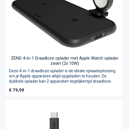
Aluminium Dankzij de metalen frames blijft Site stevig
verankerd aan het oppervlak terwijl de magnetische kracht
wordt verbroken. De antislip voeten zorgen voor een
perfecte positionering. Kleine details, Grote impact.
ZENS 4-in-1 Draadloze oplader met Apple Watch oplader
zwart (2x 10W)
Deze 4-in-1 draadloze oplader is de ideale oplaadoplossing
om je Apple-apparaten altijd opgeladen te houden. De
dubbele oplader kan 2 apparaten tegelijkertijd draadloos
opladen en de ingebouwde Apple Watch-module laadt de
Normale prijs:
€ 79,99
Apple Watch op in slaapstand.