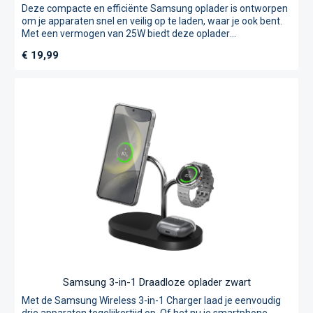
Deze compacte en efficiënte Samsung oplader is ontworpen
om je apparaten snel en veilig op te laden, waar je ook bent.
Met een vermogen van 25W biedt deze oplader
indrukwekkende oplaadsnelheden voor je Samsung-
Normale prijs:
€ 19,99
apparaten en andere compatibele apparaten. Of je nu je
smartphone of je tablet oplaadt, je bent verzekerd van een
snelle en betrouwbare oplaadervaring. De Samsung 25W
Power Adapter maakt gebruik van GaN (Gallium Nitride)
technologie, wat zorgt voor een efficiëntere
stroomoverdracht en minder warmteontwikkeling. Dit
resulteert in een kleinere en lichtere oplader die even
krachtig is als grotere modellen.
Samsung 3-in-1 Draadloze oplader zwart
Met de Samsung Wireless 3-in-1 Charger laad je eenvoudig