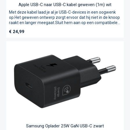
Apple USB-C naar USB-C kabel geweven (1m) wit
Met deze kabel laad je al je USB-C-devices in een oogwenk
op.Het geweven ontwerp zorgt ervoor dat hij niet in de knoop
raakt en langer meegaat.Sluit hem aan op een compatibele
USB-C-lichtnetadapter en ervaar hoe snel je devices
Normale prijs:
€ 24,99
volgeladen zijn.
Samsung Oplader 25W GaN USB-C zwart