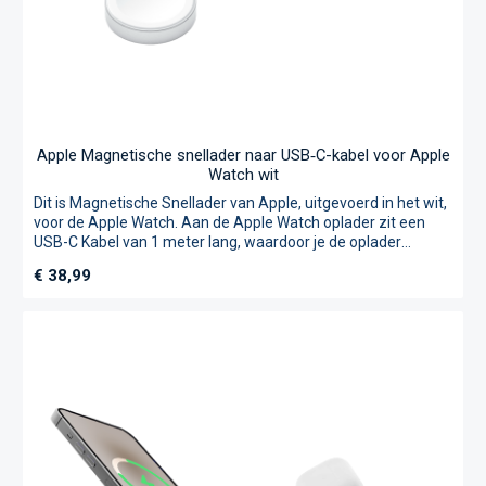
Apple Magnetische snellader naar USB‑C-kabel voor Apple
Watch wit
Dit is Magnetische Snellader van Apple, uitgevoerd in het wit,
voor de Apple Watch. Aan de Apple Watch oplader zit een
USB-C Kabel van 1 meter lang, waardoor je de oplader
makkelijk kan gebruiken. De achterkant van de Apple Watch
Normale prijs:
€ 38,99
klinkt snel en eenvoudig op lader door de magnetische
werking. Door de snellaad functie is jouw Apple Watch binnen
no-time opgeladen.Let op: Snel opladen is alleen compatibel
met de Apple Watch Series 7. Andere modellen hebben
normale oplaadtijden. De perfecte oplader voor jouw Apple
Watch!