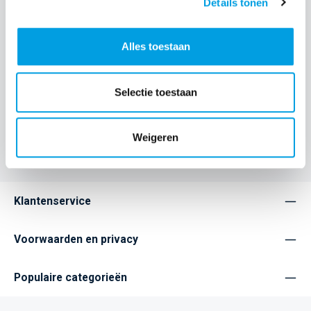
Details tonen
Dit flexibele Thin gel hoesje voor de iPhone 16 Plus is
vervaardigd uit gerecycled plastic, waardoor je zowel je
telefoon al…
Meer
Alles toestaan
Eigenschappen
Selectie toestaan
Home
Service
Populaire categorieën
Weigeren
Telefoonhoesjes
Klantenservice
Voorwaarden en privacy
Populaire categorieën