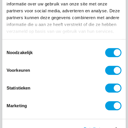
informatie over uw gebruik van onze site met onze
partners voor social media, adverteren en analyse. Deze
Normale prijs:
€ 19,99
partners kunnen deze gegevens combineren met andere
Prijzen incl. BTW en excl. verzendkosten
informatie die u aan ze heeft verstrekt of die ze hebben
verzameld op basis van uw gebruik van hun services.
Producthoeveelheid: Voer de gewenste hoeveelheid i
Toestemmingsselectie
Noodzakelijk
Bestel nu
Voorkeuren
Productnummer:
EAN:
BEHGEC00402
8720574991789
Statistieken
Merk:
BeHello
Marketing
Beschrijving