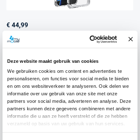
Normale prijs:
€ 44,99
Prijzen incl. BTW en excl. verzendkosten
Producthoeveelheid: Voer de gewenste hoeveelheid i
Deze website maakt gebruik van cookies
We gebruiken cookies om content en advertenties te
Bestel nu
personaliseren, om functies voor social media te bieden
en om ons websiteverkeer te analyseren. Ook delen we
informatie over uw gebruik van onze site met onze
Productnummer:
EAN:
SOSIMP0128
8720574991956
partners voor social media, adverteren en analyse. Deze
Merk:
partners kunnen deze gegevens combineren met andere
SoSkild
informatie die u aan ze heeft verstrekt of die ze hebben
verzameld op basis van uw gebruik van hun services.