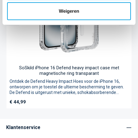
Weigeren
SoSkild iPhone 16 Defend heavy impact case met
magnetische ring transparant
Ontdek de Defend Heavy Impact Hoes voor de iPhone 16,
ontworpen om je toestel de ultieme bescherming te geven.
De Defend is uitgerust met unieke, schokabsorberende
Pyramid Corners® en versterkt met Zigzag Protection®. Dit
Normale prijs:
€ 44,99
onderdeel is gemaakt van extra stevig materiaal dat de
impact van een val opvangt en naar de randen van de case
verspreidt. Zo krijgt valschade geen kans en wordt je
smartphone optimaal verdedigd - vandaar de naam Defend.
Bovendien heeft dit hoesje een ingebouwde MagSafe-ring
Klantenservice
waarmee je de Magsafe-Oplader eenvoudig aan je hoesje
kunt bevestigen en draadloos op kunt laden. De filosofie van