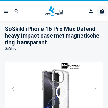
Ga naar de hoofdinhoud
Win
SoSkild iPhone 16 Pro Max Defend
heavy impact case met magnetische
ring transparant
SoSkild
Afbeeldingengalerij overslaan