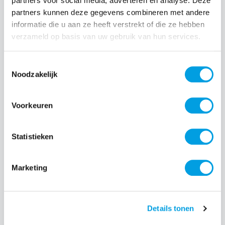
partners voor social media, adverteren en analyse. Deze
partners kunnen deze gegevens combineren met andere
Normale prijs:
€ 39,99
informatie die u aan ze heeft verstrekt of die ze hebben
verzameld op basis van uw gebruik van hun services.
Prijzen incl. BTW en excl. verzendkosten
Toestemmingsselectie
Producthoeveelheid: Voer de gewenste hoeveelheid i
Noodzakelijk
Voorkeuren
Bestel nu
Statistieken
Productnummer:
EAN:
IOSIDCLCMS-I2567P-507
7340225434338
Merk:
Marketing
iDeal of Sweden
Details tonen
Beschrijving