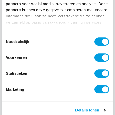
partners voor social media, adverteren en analyse. Deze
partners kunnen deze gegevens combineren met andere
informatie die u aan ze heeft verstrekt of die ze hebben
Normale prijs:
€ 44,99
verzameld op basis van uw gebruik van hun services.
Prijzen incl. BTW en excl. verzendkosten
Toestemmingsselectie
Noodzakelijk
Producthoeveelheid: Voer de gewenste hoeveelheid i
Voorkeuren
Bestel nu
Statistieken
Productnummer:
EAN:
SOSIMP0142
8720574993202
Merk:
Marketing
SoSkild
Details tonen