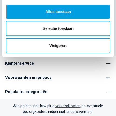
Beschrijving
Ontdek de Defend Heavy Impact Hoes voor de iPhone 17,
Alles toestaan
ontworpen om je toestel de ultieme bescherming te geven.
De Defend is…
Meer
Selectie toestaan
Eigenschappen
Weigeren
Klantenservice
Voorwaarden en privacy
Populaire categorieën
Alle prijzen incl. btw plus
verzendkosten
en eventuele
bezorgkosten, indien niet anders vermeld.