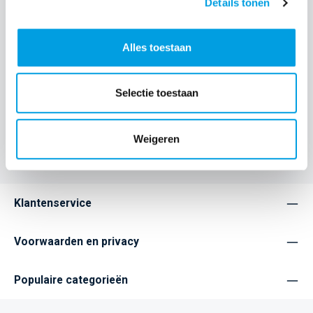
Details tonen
De Samsung Crocs Case is dé perfecte mix van stijl, fun en
functionaliteit. Geïnspireerd door het iconische Crocs-
ontwerp co…
Meer
Alles toestaan
Eigenschappen
Selectie toestaan
Home
Service
Populaire categorieën
Weigeren
Telefoonhoesjes
Klantenservice
Voorwaarden en privacy
Populaire categorieën