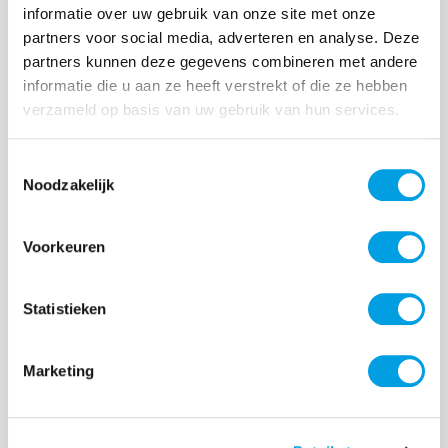
informatie over uw gebruik van onze site met onze
partners voor social media, adverteren en analyse. Deze
Normale prijs:
€ 69,99
partners kunnen deze gegevens combineren met andere
Prijzen incl. BTW en excl. verzendkosten
informatie die u aan ze heeft verstrekt of die ze hebben
verzameld op basis van uw gebruik van hun services.
Producthoeveelheid: Voer de gewenste hoeveelheid i
Toestemmingsselectie
Noodzakelijk
Bestel nu
Voorkeuren
Productnummer:
EAN:
SAMGP-FPS938SBAUW
8800240238841
Statistieken
Merk:
Samsung
Marketing
Beschrijving