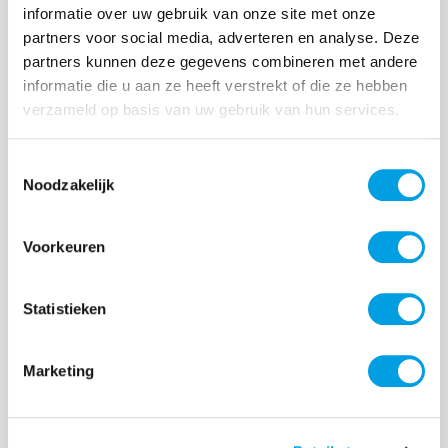
informatie over uw gebruik van onze site met onze
partners voor social media, adverteren en analyse. Deze
Normale prijs:
€ 69,99
partners kunnen deze gegevens combineren met andere
Prijzen incl. BTW en excl. verzendkosten
informatie die u aan ze heeft verstrekt of die ze hebben
verzameld op basis van uw gebruik van hun services.
Producthoeveelheid: Voer de gewenste hoeveelheid i
Toestemmingsselectie
Noodzakelijk
Bestel nu
Voorkeuren
Productnummer:
EAN:
SAMEF-RS936CBEGWW
8806095971926
Statistieken
Merk:
Samsung
Marketing
Beschrijving