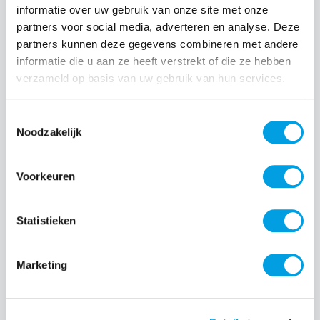
informatie over uw gebruik van onze site met onze
partners voor social media, adverteren en analyse. Deze
Normale prijs:
€ 59,99
partners kunnen deze gegevens combineren met andere
Prijzen incl. BTW en excl. verzendkosten
informatie die u aan ze heeft verstrekt of die ze hebben
verzameld op basis van uw gebruik van hun services.
Producthoeveelheid: Voer de gewenste hoeveelheid i
Toestemmingsselectie
Noodzakelijk
Bestel nu
Voorkeuren
Productnummer:
EAN:
SAMEF-VS931PBEGWW
8806095850641
Statistieken
Merk:
Samsung
Marketing
Beschrijving