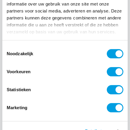
informatie over uw gebruik van onze site met onze
partners voor social media, adverteren en analyse. Deze
Normale prijs:
€ 49,99
partners kunnen deze gegevens combineren met andere
Prijzen incl. BTW en excl. verzendkosten
informatie die u aan ze heeft verstrekt of die ze hebben
verzameld op basis van uw gebruik van hun services.
Producthoeveelheid: Voer de gewenste hoeveelheid i
Toestemmingsselectie
Noodzakelijk
Bestel nu
Voorkeuren
Productnummer:
EAN:
SAMEF-PF741TJEGWW
8806095620138
Statistieken
Merk:
Samsung
Marketing
Beschrijving