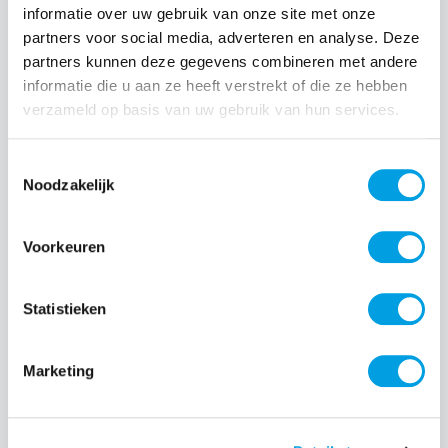
informatie over uw gebruik van onze site met onze
partners voor social media, adverteren en analyse. Deze
Normale prijs:
€ 24,99
partners kunnen deze gegevens combineren met andere
Prijzen incl. BTW en excl. verzendkosten
informatie die u aan ze heeft verstrekt of die ze hebben
verzameld op basis van uw gebruik van hun services.
Producthoeveelheid: Voer de gewenste hoeveelheid i
Toestemmingsselectie
Noodzakelijk
Bestel nu
Voorkeuren
Productnummer:
EAN:
SAMEF-QA576CTEGWW
8806099037727
Statistieken
Merk:
Samsung
Marketing
Beschrijving