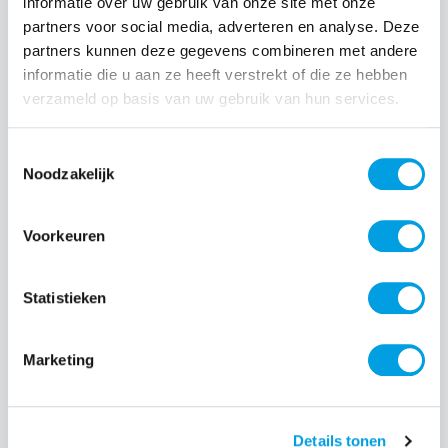
informatie over uw gebruik van onze site met onze
partners voor social media, adverteren en analyse. Deze
Normale prijs:
€ 149,00
partners kunnen deze gegevens combineren met andere
informatie die u aan ze heeft verstrekt of die ze hebben
Prijzen incl. BTW en excl. verzendkosten
verzameld op basis van uw gebruik van hun services.
Producthoeveelheid: Voer de gewenste hoeveelheid i
Toestemmingsselectie
Noodzakelijk
Bestel nu
Voorkeuren
Productnummer:
EAN:
LOG-920-009314
5099206087545
Statistieken
Merk:
Logitech
Marketing
Beschrijving
Details tonen