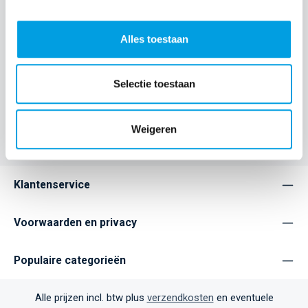
Rugged Folio voor iPad is een compacte toetsenbordcase
met valbescherming die militaire normen in tests overtreft.
De case b…
Meer
Alles toestaan
Eigenschappen
Selectie toestaan
Home
Accessories
Weigeren
Klantenservice
Voorwaarden en privacy
Populaire categorieën
Alle prijzen incl. btw plus
verzendkosten
en eventuele