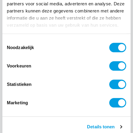
partners voor social media, adverteren en analyse. Deze
Normale prijs:
€ 24,99
partners kunnen deze gegevens combineren met andere
Prijzen incl. BTW en excl. verzendkosten
informatie die u aan ze heeft verstrekt of die ze hebben
verzameld op basis van uw gebruik van hun services.
Producthoeveelheid: Voer de gewenste hoeveelheid i
Toestemmingsselectie
Noodzakelijk
Bestel nu
Voorkeuren
Productnummer:
EAN:
SS-ODIDO-COPPER
8718421374656
Statistieken
Merk:
Odido
Marketing
Beschrijving
Details tonen
De Klik&Klaar hoezen voor de nieuwe Odido Klik&Klaar