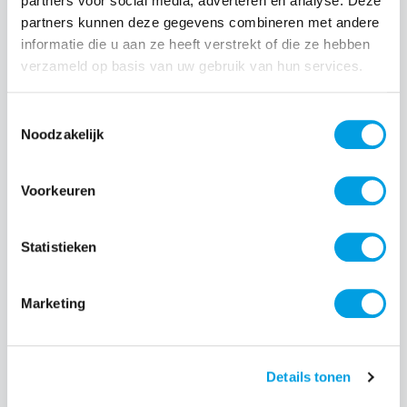
partners voor social media, adverteren en analyse. Deze
partners kunnen deze gegevens combineren met andere
Normale prijs:
€ 24,99
informatie die u aan ze heeft verstrekt of die ze hebben
verzameld op basis van uw gebruik van hun services.
Prijzen incl. BTW en excl. verzendkosten
Toestemmingsselectie
Producthoeveelheid: Voer de gewenste hoeveelheid i
Noodzakelijk
Voorkeuren
Bestel nu
Statistieken
Productnummer:
EAN:
BEHTEM00363
8720574992939
Merk:
Marketing
BeHello
Details tonen
Beschrijving