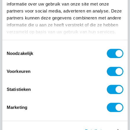
informatie over uw gebruik van onze site met onze
partners voor social media, adverteren en analyse. Deze
Normale prijs:
€ 19,99
partners kunnen deze gegevens combineren met andere
Prijzen incl. BTW en excl. verzendkosten
informatie die u aan ze heeft verstrekt of die ze hebben
verzameld op basis van uw gebruik van hun services.
Producthoeveelheid: Voer de gewenste hoeveelheid i
Toestemmingsselectie
Noodzakelijk
Bestel nu
Voorkeuren
Productnummer:
EAN:
BEHGEC00424
8720574993066
Statistieken
Merk:
BeHello
Marketing
Beschrijving