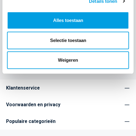
Details tonen
Dit flexibele Thin gel hoesje voor de iPhone 17 Pro is
vervaardigd uit gerecycled plastic, waardoor je zowel je
telefoon als…
Meer
Alles toestaan
Eigenschappen
Selectie toestaan
Home
Service
Populaire categorieën
Weigeren
Telefoonhoesjes
Klantenservice
Voorwaarden en privacy
Populaire categorieën