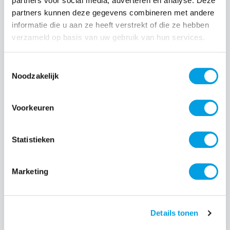
partners voor social media, adverteren en analyse. Deze
partners kunnen deze gegevens combineren met andere
Normale prijs:
€ 19,99
informatie die u aan ze heeft verstrekt of die ze hebben
verzameld op basis van uw gebruik van hun services.
Prijzen incl. BTW en excl. verzendkosten
Toestemmingsselectie
Producthoeveelheid: Voer de gewenste hoeveelheid i
Noodzakelijk
Voorkeuren
Bestel nu
Statistieken
Productnummer:
EAN:
BEHGEC00439
8720574993769
Merk:
Marketing
BeHello
Details tonen
Beschrijving