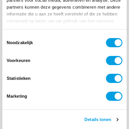
partners voor social media, adverteren en analyse. Deze
partners kunnen deze gegevens combineren met andere
Normale prijs:
€ 9,99
informatie die u aan ze heeft verstrekt of die ze hebben
verzameld op basis van uw gebruik van hun services.
Prijzen incl. BTW en excl. verzendkosten
Toestemmingsselectie
Producthoeveelheid: Voer de gewenste hoeveelheid i
Noodzakelijk
Voorkeuren
Bestel nu
Statistieken
Productnummer:
EAN:
BEHDHL00003
8720574992694
Merk:
Marketing
BeHello
Details tonen
Beschrijving