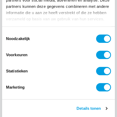
partners voor social media, adverteren en analyse. Deze
partners kunnen deze gegevens combineren met andere
Normale prijs:
€ 24,99
informatie die u aan ze heeft verstrekt of die ze hebben
verzameld op basis van uw gebruik van hun services.
Prijzen incl. BTW en excl. verzendkosten
Toestemmingsselectie
Producthoeveelheid: Voer de gewenste hoeveelheid i
Noodzakelijk
Voorkeuren
Bestel nu
Statistieken
Productnummer:
EAN:
BEHTEM00385
8720574993516
Merk:
Marketing
BeHello
Details tonen
Beschrijving