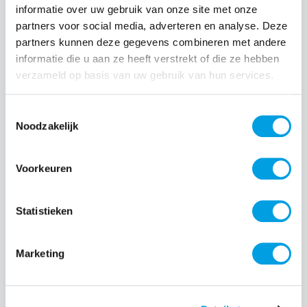
informatie over uw gebruik van onze site met onze
partners voor social media, adverteren en analyse. Deze
Normale prijs:
€ 27,00
partners kunnen deze gegevens combineren met andere
Prijzen incl. BTW en excl. verzendkosten
informatie die u aan ze heeft verstrekt of die ze hebben
verzameld op basis van uw gebruik van hun services.
Producthoeveelheid: Voer de gewenste hoeveelheid i
Toestemmingsselectie
Noodzakelijk
Bestel nu
Voorkeuren
Productnummer:
EAN:
BEHWAL00348
8720574992236
Statistieken
Merk:
BeHello
Marketing
Beschrijving