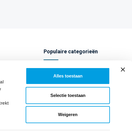
Populaire categorieën
Telefoonhoesjes
Alles toestaan
Screenprotectors
al
w
Audio
Selectie toestaan
trekt
Weigeren