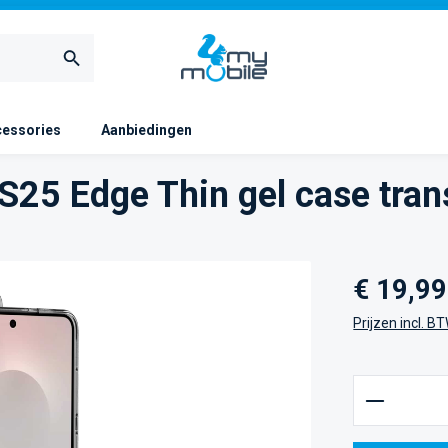
essories
Aanbiedingen
25 Edge Thin gel case tran
Normale prijs
€ 19,99
Prijzen incl. B
Producth