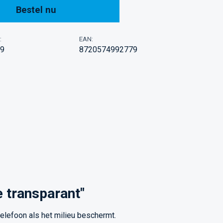
Bestel nu
:
EAN:
9
8720574992779
 transparant"
telefoon als het milieu beschermt.