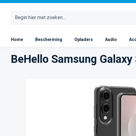
 naar de hoofdinhoud
Ga naar de zoekopdracht
Ga naar de hoofdnavigatie
Home
Bescherming
Opladers
Audio
Acc
BeHello Samsung Galaxy S
Afbeeldingengalerij overslaan