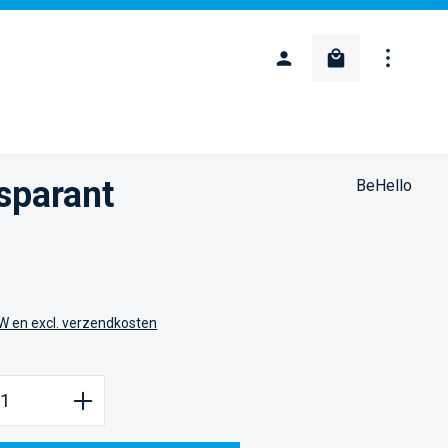
Winkelwagentje
sparant
BeHello
:
TW en excl. verzendkosten
oeveelheid: Voer de gewenste hoeveelheid