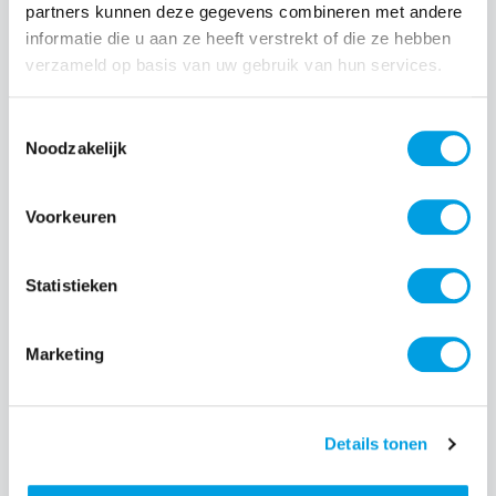
partners kunnen deze gegevens combineren met andere
Normale prijs:
€ 68,99
informatie die u aan ze heeft verstrekt of die ze hebben
Prijzen incl. BTW en excl. verzendkosten
verzameld op basis van uw gebruik van hun services.
Toestemmingsselectie
Producthoeveelheid: Voer de gewenste hoeveelheid i
Noodzakelijk
Bestel nu
Voorkeuren
Productnummer:
EAN:
Statistieken
APPMGGL4ZMA
195950653342
Merk:
Apple
Marketing
Beschrijving
Details tonen
Het Crossbodykoord is speciaal ontworpen om te